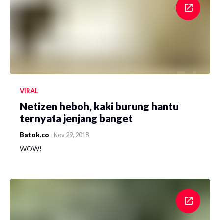
VIRAL
Netizen heboh, kaki burung hantu
ternyata jenjang banget
Batok.co
-
Nov 29, 2018
WOW!