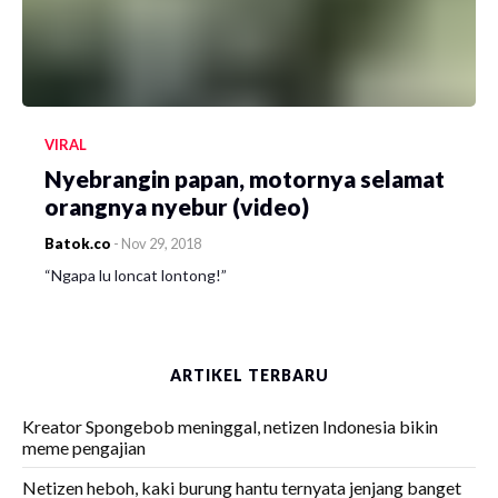
VIRAL
Nyebrangin papan, motornya selamat
orangnya nyebur (video)
Batok.co
-
Nov 29, 2018
“Ngapa lu loncat lontong!”
ARTIKEL TERBARU
Kreator Spongebob meninggal, netizen Indonesia bikin
meme pengajian
Netizen heboh, kaki burung hantu ternyata jenjang banget