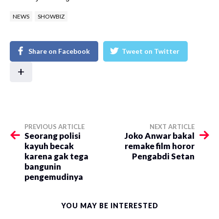
NEWS
SHOWBIZ
Share on Facebook
Tweet on Twitter
+
PREVIOUS ARTICLE
NEXT ARTICLE
Seorang polisi
Joko Anwar bakal
kayuh becak
remake film horor
karena gak tega
Pengabdi Setan
bangunin
pengemudinya
YOU MAY BE INTERESTED