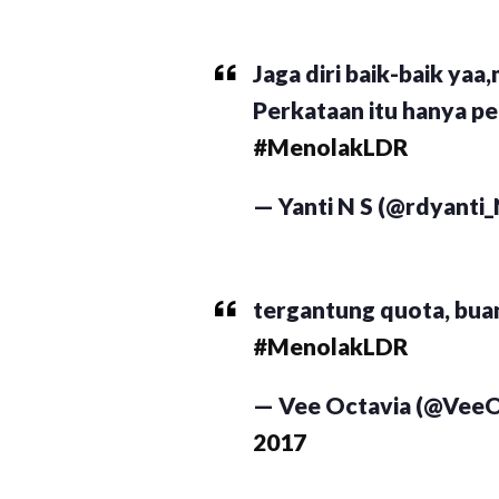
Jaga diri baik-baik yaa,
Perkataan itu hanya p
#MenolakLDR
— Yanti N S (@rdyanti
tergantung quota, bua
#MenolakLDR
— Vee Octavia (@VeeO
2017