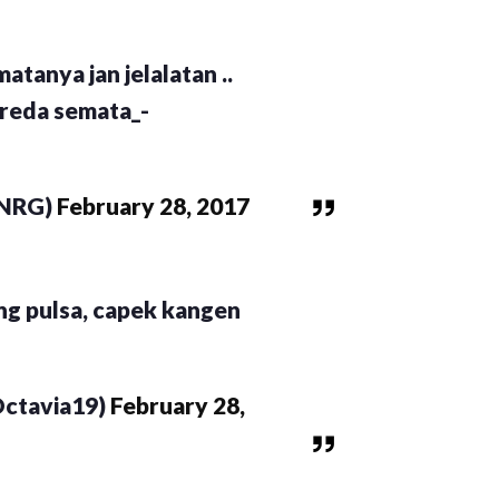
matanya jan jelalatan ..
ereda semata_-
_NRG)
February 28, 2017
ng pulsa, capek kangen
ctavia19)
February 28,