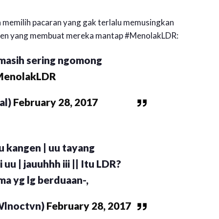
ih memilih pacaran yang gak terlalu memusingkan
etizen yang membuat mereka mantap #MenolakLDR:
 masih sering ngomong
MenolakLDR
al)
February 28, 2017
u kangen | uu tayang
 uu | jauuhhh iii || Itu LDR?
ma yg lg berduaan-,
Wlnoctvn)
February 28, 2017