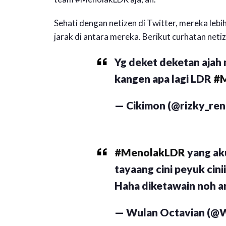
Sehati dengan netizen di Twitter, mereka leb
jarak di antara mereka. Berikut curhatan n
Yg deket deketan ajah
kangen apa lagi LDR
#
— Cikimon (@rizky_ren
#MenolakLDR
yang ak
tayaang cini peyuk ciniii
Haha diketawain noh a
— Wulan Octavian (@