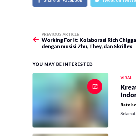
Share on Facebook
Tweet on Twitte
PREVIOUS ARTICLE
Working For It: Kolaborasi Rich Chigg
dengan musisi Zhu, They, dan Skrillex
YOU MAY BE INTERESTED
VIRAL
Krea
Indon
Batok.
Selamat 