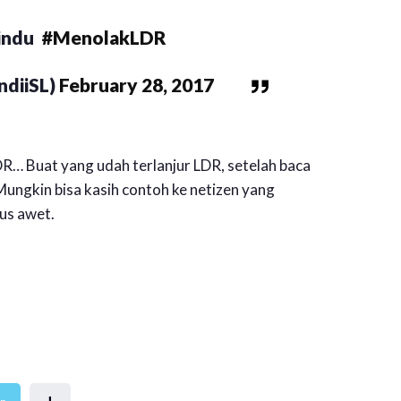
rindu
#MenolakLDR
diiSL)
February 28, 2017
R… Buat yang udah terlanjur LDR, setelah baca
 Mungkin bisa kasih contoh ke netizen yang
us awet.
+