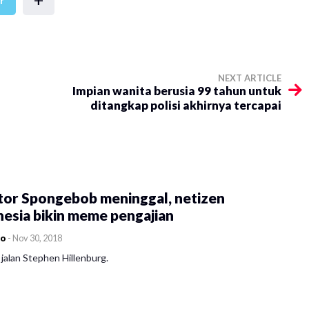
r
NEXT ARTICLE
a
Impian wanita berusia 99 tahun untuk
ditangkap polisi akhirnya tercapai
tor Spongebob meninggal, netizen
esia bikin meme pengajian
co
-
Nov 30, 2018
jalan Stephen Hillenburg.