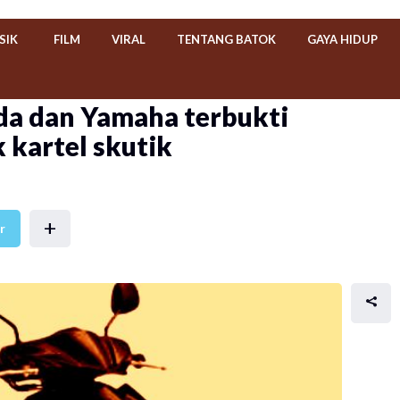
SIK
FILM
VIRAL
TENTANG BATOK
GAYA HIDUP
da dan Yamaha terbukti
 kartel skutik
+
r