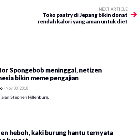
NEXT ARTICLE
Toko pastry di Jepang bikin donat
rendah kalori yang aman untuk diet
tor Spongebob meninggal, netizen
esia bikin meme pengajian
co
-
Nov 30, 2018
jalan Stephen Hillenburg.
en heboh, kaki burung hantu ternyata