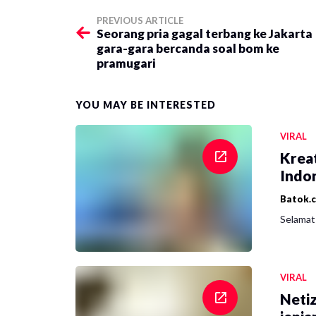
PREVIOUS ARTICLE
Seorang pria gagal terbang ke Jakarta
gara-gara bercanda soal bom ke
pramugari
YOU MAY BE INTERESTED
VIRAL
Krea
Indon
Batok.
Selamat 
VIRAL
Netiz