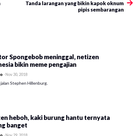
n
Tanda larangan yang bikin kapok oknum
pipis sembarangan
tor Spongebob meninggal, netizen
esia bikin meme pengajian
co
-
Nov 30, 2018
jalan Stephen Hillenburg.
en heboh, kaki burung hantu ternyata
ng banget
co
-
Nov 29, 2018