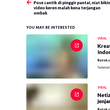
Pose cantik di pinggir pantai, niat biki
video keren malah kena terjangan
ombak
YOU MAY BE INTERESTED
VIRAL
Krea
Indon
Batok.
Selamat 
VIRAL
Netiz
jenja
Batok.