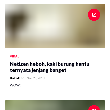
VIRAL
Netizen heboh, kaki burung hantu
ternyata jenjang banget
Batok.co
-
Nov 29, 2018
WOW!