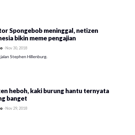
tor Spongebob meninggal, netizen
esia bikin meme pengajian
co
-
Nov 30, 2018
jalan Stephen Hillenburg.
en heboh, kaki burung hantu ternyata
ng banget
co
-
Nov 29, 2018