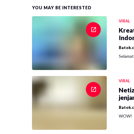
YOU MAY BE INTERESTED
VIRAL
Krea
Indon
Batok.
Selamat 
VIRAL
Netiz
jenja
Batok.
WOW!