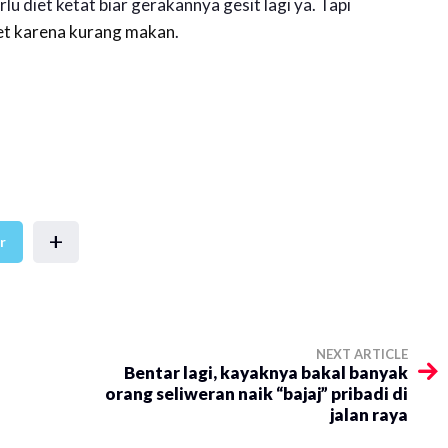
u diet ketat biar gerakannya gesit lagi ya. Tapi
get karena kurang makan
.
+
r
NEXT ARTICLE
Bentar lagi, kayaknya bakal banyak
orang seliweran naik “bajaj” pribadi di
jalan raya