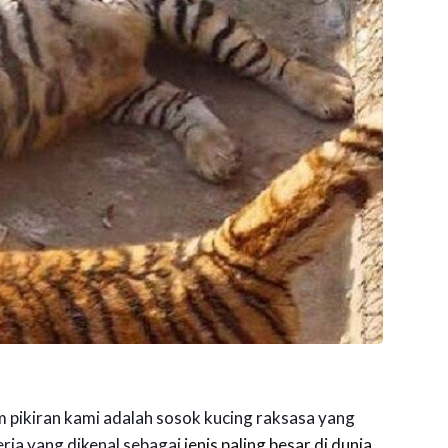
 pikiran kami adalah sosok kucing raksasa yang
ria yang dikenal sebagai
jenis paling besar di dunia
,