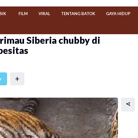
SIK
FILM
VIRAL
TENTANG BATOK
GAYA HIDUP
imau Siberia chubby di
besitas
+
r