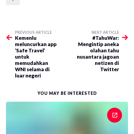
PREVIOUS ARTICLE
NEXT ARTICLE
Kemenlu
#TahuWar:
meluncurkan app
Mengintip aneka
‘Safe Travel’
olahan tahu
untuk
nusantara jagoan
memudahkan
netizen di
WNI selama di
Twitter
luar negeri
YOU MAY BE INTERESTED