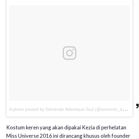
A
photo posted by Générale Atlantique-Sud (@sorrento_de_sirene)
Kostum keren yang akan dipakai Kezia di perhelatan
Miss Universe 2016 ini dirancang khusus oleh founder