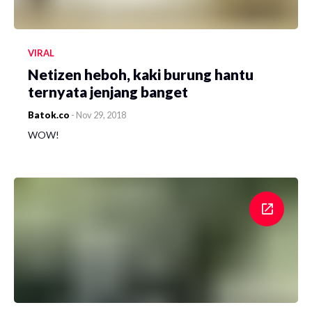
VIRAL
Netizen heboh, kaki burung hantu
ternyata jenjang banget
Batok.co
-
Nov 29, 2018
WOW!