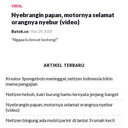
VIRAL
Nyebrangin papan, motornya selamat
orangnya nyebur (video)
Batok.co
-
Nov 29, 2018
“Ngapa lu loncat lontong!”
ARTIKEL TERBARU
Kreator Spongebob meninggal, netizen Indonesia bikin
meme pengajian
Netizen heboh, kaki burung hantu ternyata jenjang banget
Nyebrangin papan, motornya selamat orangnya nyebur
(video)
Netizen bingung ada mobil parkir di lantai 3 rumah kecil