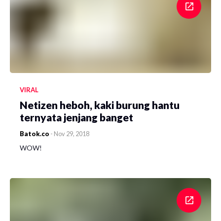
VIRAL
Netizen heboh, kaki burung hantu
ternyata jenjang banget
Batok.co
-
Nov 29, 2018
WOW!