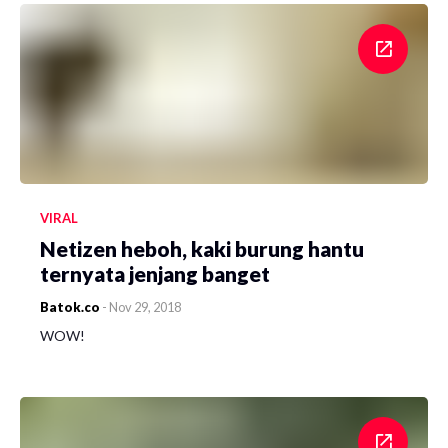
VIRAL
Netizen heboh, kaki burung hantu
ternyata jenjang banget
Batok.co
-
Nov 29, 2018
WOW!