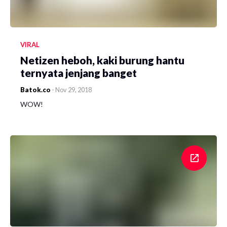
VIRAL
Netizen heboh, kaki burung hantu
ternyata jenjang banget
Batok.co
-
Nov 29, 2018
WOW!