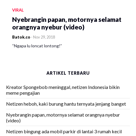
VIRAL
Nyebrangin papan, motornya selamat
orangnya nyebur (video)
Batok.co
-
Nov 29, 2018
“Ngapa lu loncat lontong!”
ARTIKEL TERBARU
Kreator Spongebob meninggal, netizen Indonesia bikin
meme pengajian
Netizen heboh, kaki burung hantu ternyata jenjang banget
Nyebrangin papan, motornya selamat orangnya nyebur
(video)
Netizen bingung ada mobil parkir di lantai 3 rumah kecil