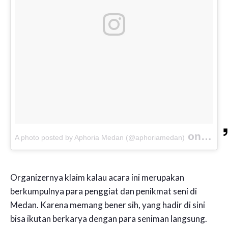
on
A photo posted by Aphoria Medan (@aphoriamedan)
Oct 27
Organizernya klaim kalau acara ini merupakan
berkumpulnya para penggiat dan penikmat seni di
Medan. Karena memang bener sih, yang hadir di sini
bisa ikutan berkarya dengan para seniman langsung.