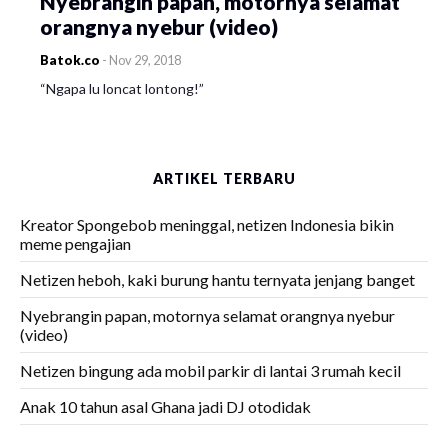
Nyebrangin papan, motornya selamat
orangnya nyebur (video)
Batok.co
-
Nov 29, 2018
“Ngapa lu loncat lontong!”
ARTIKEL TERBARU
Kreator Spongebob meninggal, netizen Indonesia bikin
meme pengajian
Netizen heboh, kaki burung hantu ternyata jenjang banget
Nyebrangin papan, motornya selamat orangnya nyebur
(video)
Netizen bingung ada mobil parkir di lantai 3 rumah kecil
Anak 10 tahun asal Ghana jadi DJ otodidak