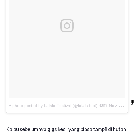
on
A photo posted by Lalala Festival (@lalala.fest)
Nov 1, 2016 at 4:40am PDT
Kalau sebelumnya gigs kecil yang biasa tampil di hutan