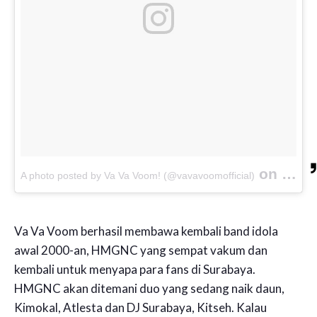
on
A photo posted by Va Va Voom! (@vavavoomofficial)
Oct 30
Va Va Voom berhasil membawa kembali band idola
awal 2000-an, HMGNC yang sempat vakum dan
kembali untuk menyapa para fans di Surabaya.
HMGNC akan ditemani duo yang sedang naik daun,
Kimokal, Atlesta dan DJ Surabaya, Kitseh. Kalau