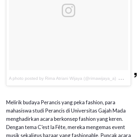
on
A photo posted by Rima Atriani Wijaya (@rimawijaya_a)
Nov 
Melirik budaya Perancis yang peka fashion, para
mahasiswa studi Perancis di Universitas Gajah Mada
menghadirkan acara berkonsep fashion yang keren.
Dengan tema C’est la Fête, mereka mengemas event
musik sekaligus bazaar yang fashionable. Puncak acara