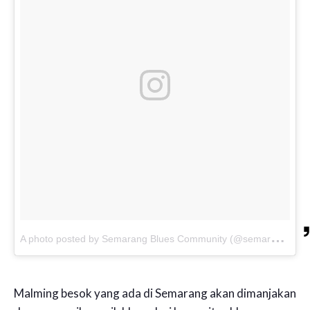
A
photo posted by Semarang Blues Community (@semarangbluescommunity)
Malming besok yang ada di Semarang akan dimanjakan