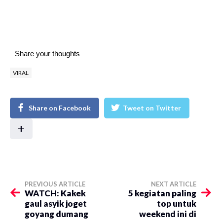
Share your thoughts
VIRAL
Share on Facebook
Tweet on Twitter
+
PREVIOUS ARTICLE
NEXT ARTICLE
WATCH: Kakek
5 kegiatan paling
gaul asyik joget
top untuk
goyang dumang
weekend ini di