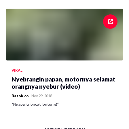
VIRAL
Nyebrangin papan, motornya selamat
orangnya nyebur (video)
Batok.co
-
Nov 29, 2018
“Ngapa lu loncat lontong!”