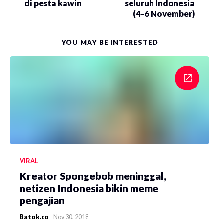
di pesta kawin
seluruh Indonesia
(4-6 November)
YOU MAY BE INTERESTED
VIRAL
Kreator Spongebob meninggal,
netizen Indonesia bikin meme
pengajian
Batok.co
-
Nov 30, 2018