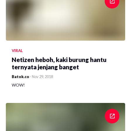
VIRAL
Netizen heboh, kaki burung hantu
ternyata jenjang banget
Batok.co
-
Nov 29, 2018
WOW!