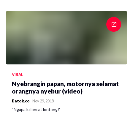
VIRAL
Nyebrangin papan, motornya selamat
orangnya nyebur (video)
Batok.co
-
Nov 29, 2018
“Ngapa lu loncat lontong!”