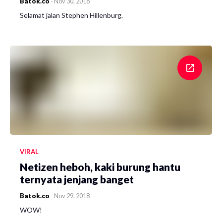
Batok.co
-
Nov 30, 2018
Selamat jalan Stephen Hillenburg.
VIRAL
Netizen heboh, kaki burung hantu
ternyata jenjang banget
Batok.co
-
Nov 29, 2018
WOW!