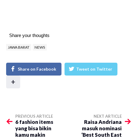
Share your thoughts
JAWA BARAT
NEWS
Share on Facebook
Tweet on Twitter
+
PREVIOUS ARTICLE
NEXT ARTICLE
6 fashion items
Raisa Andriana
yang bisa bikin
masuk nominasi
kamu makin
‘Best South East