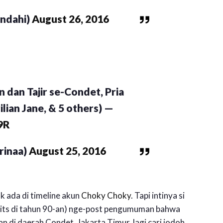
andahi)
August 26, 2016
dan Tajir se-Condet, Pria
ilian Jane, & 5 others) —
9R
rinaa)
August 25, 2016
ak ada di timeline akun
Choky Choky
. Tapi intinya si
its di tahun 90-an) nge-post pengumuman bahwa
an di daerah Condet, Jakarta Timur, lagi cari jodoh.