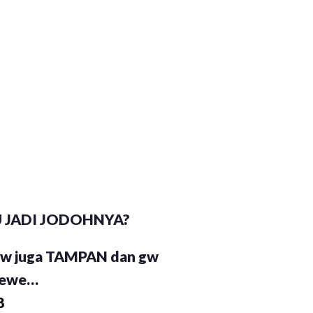
U JADI JODOHNYA?
 gw juga TAMPAN dan gw
 cewe…
8