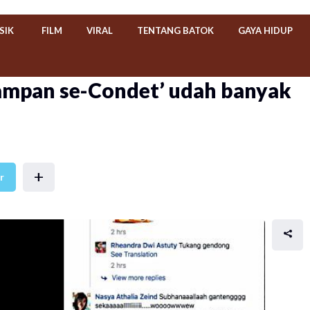
SIK
FILM
VIRAL
TENTANG BATOK
GAYA HIDUP
tampan se-Condet’ udah banyak
+
r