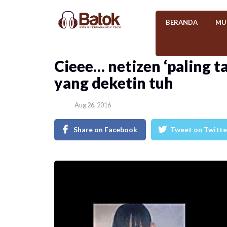
BERANDA
MU
Cieee… netizen ‘paling 
yang deketin tuh
Aug 26, 2016
Share on Facebook
Tweet on Twitte