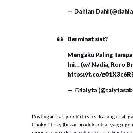
— Dahlan Dahi (@dahl
Berminat sist?
Mengaku Paling Tampan 
Ini… (w/ Nadia, Roro Br
https://t.co/g01X3c6R
— ♔talyta (@talytasab
Postingan ‘cari jodoh’ itu sih sekarang udah g
Choky Choky (bukan produk coklat yang ngeh
dirinya, yang ia klaim sebagai pria paling tamp