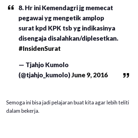
8. Hr ini Kemendagri jg memecat
pegawai yg mengetik amplop
surat kpd KPK tsb yg indikasinya
disengaja disalahkan/diplesetkan.
#InsidenSurat
— Tjahjo Kumolo
(@tjahjo_kumolo)
June 9, 2016
Semoga ini bisa jadi pelajaran buat kita agar lebih teliti
dalam bekerja.