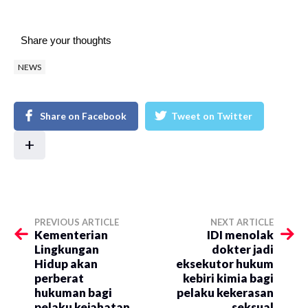
Share your thoughts
NEWS
Share on Facebook
Tweet on Twitter
+
PREVIOUS ARTICLE
NEXT ARTICLE
Kementerian
IDI menolak
Lingkungan
dokter jadi
Hidup akan
eksekutor hukum
perberat
kebiri kimia bagi
hukuman bagi
pelaku kekerasan
pelaku kejahatan
seksual