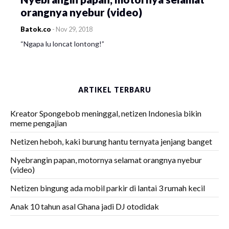
orangnya nyebur (video)
Batok.co
-
Nov 29, 2018
“Ngapa lu loncat lontong!”
ARTIKEL TERBARU
Kreator Spongebob meninggal, netizen Indonesia bikin
meme pengajian
Netizen heboh, kaki burung hantu ternyata jenjang banget
Nyebrangin papan, motornya selamat orangnya nyebur
(video)
Netizen bingung ada mobil parkir di lantai 3 rumah kecil
Anak 10 tahun asal Ghana jadi DJ otodidak