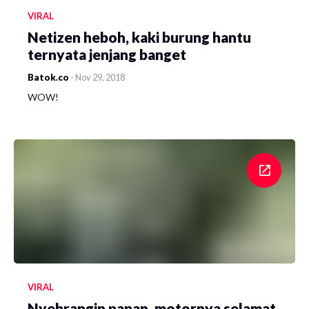
VIRAL
Netizen heboh, kaki burung hantu
ternyata jenjang banget
Batok.co
-
Nov 29, 2018
WOW!
VIRAL
Nyebrangin papan, motornya selamat