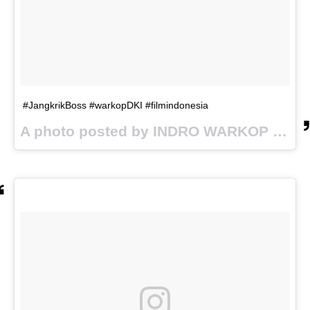
#JangkrikBoss #warkopDKI #filmindonesia
A photo posted by INDRO WARKOP (@indrowarkop_asli) on