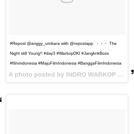
#Repost @anggy_umbara with @repostapp. ・・・ The
Night still Young!! #day3 #WarkopDKI #JangkrikBoss
#filmindonesia #MajuFilmIndonesia #BanggaFilmIndonesia
A photo posted by INDRO WARKOP (@indrowarkop_asli) on