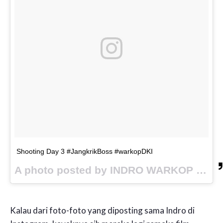
Shooting Day 3 #JangkrikBoss #warkopDKI
A photo posted by INDRO WARKOP (@indrowarkop_asli) on
Kalau dari foto-foto yang diposting sama Indro di