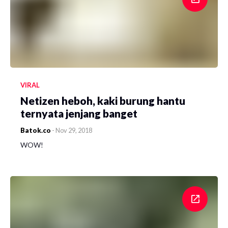
VIRAL
Netizen heboh, kaki burung hantu
ternyata jenjang banget
Batok.co
-
Nov 29, 2018
WOW!