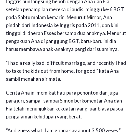
Inggris pun langsung heboh dengan Ana dan Fia
setelah penampilan mereka di audisi minggu ke-6 BGT
pada Sabtu malam kemarin. Menurut
Mirror
, Ana
pindah dari Indonesia ke Inggris pada 2011, dan kini
tinggal di daerah Essex bersama dua anaknya. Menurut
pengakuan Ana di panggung BGT, baru-baru ini dia
harus membawa anak-anaknya pergi dari suaminya.
“I had a really bad, difficult marriage, and recently I had
to take the kids out from home, for good,” kata Ana
sambil menahan air mata.
Cerita Ana ini memikat hati para penonton dan juga
para juri, sampai-sampai
Simon
berkomentar Ana dan
Fia telah menunjukkan kekuatan yang luar biasa pasca
pengalaman kehidupan yang berat.
“And guess what, I am gonna say about 3,500 yeses,”