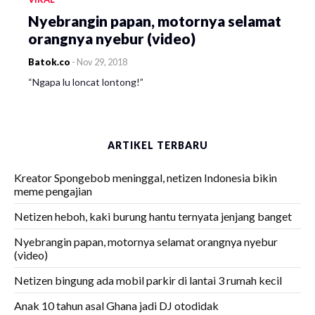
Nyebrangin papan, motornya selamat
orangnya nyebur (video)
Batok.co
-
Nov 29, 2018
“Ngapa lu loncat lontong!”
ARTIKEL TERBARU
Kreator Spongebob meninggal, netizen Indonesia bikin
meme pengajian
Netizen heboh, kaki burung hantu ternyata jenjang banget
Nyebrangin papan, motornya selamat orangnya nyebur
(video)
Netizen bingung ada mobil parkir di lantai 3 rumah kecil
Anak 10 tahun asal Ghana jadi DJ otodidak