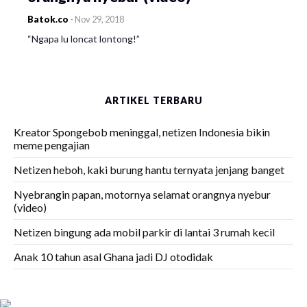
Batok.co
-
Nov 29, 2018
“Ngapa lu loncat lontong!”
ARTIKEL TERBARU
Kreator Spongebob meninggal, netizen Indonesia bikin
meme pengajian
Netizen heboh, kaki burung hantu ternyata jenjang banget
Nyebrangin papan, motornya selamat orangnya nyebur
(video)
Netizen bingung ada mobil parkir di lantai 3 rumah kecil
Anak 10 tahun asal Ghana jadi DJ otodidak