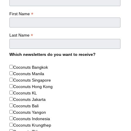
*
First Name
*
Last Name
Which newsletters do you want to receive?
Coconuts Bangkok
Coconuts Manila
Coconuts Singapore
Coconuts Hong Kong
Coconuts KL
Coconuts Jakarta
Coconuts Bali
Coconuts Yangon
Coconuts Indonesia
Coconuts Krungthep