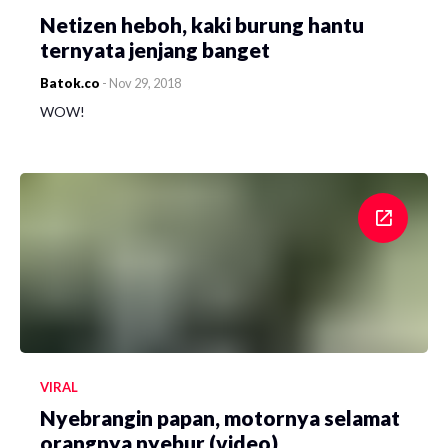
Netizen heboh, kaki burung hantu
ternyata jenjang banget
Batok.co
-
Nov 29, 2018
WOW!
VIRAL
Nyebrangin papan, motornya selamat
orangnya nyebur (video)