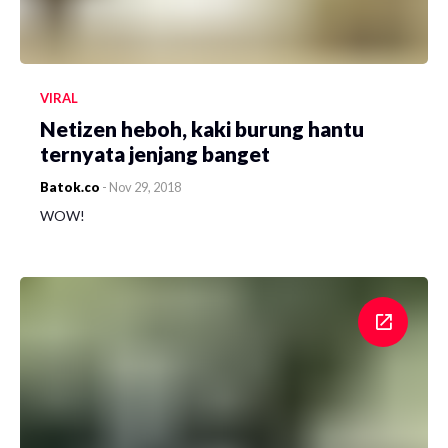
VIRAL
Netizen heboh, kaki burung hantu
ternyata jenjang banget
Batok.co
-
Nov 29, 2018
WOW!