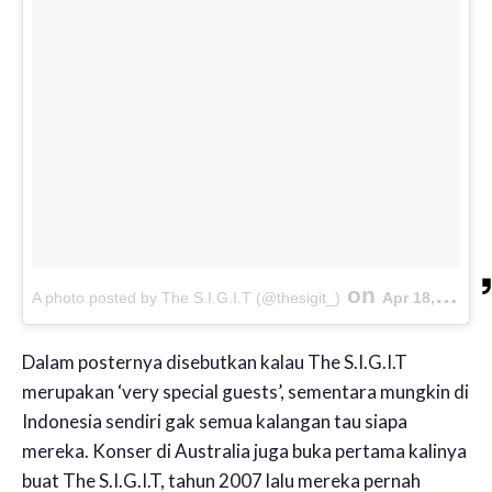
on
A photo posted by The S.I.G.I.T (@thesigit_)
Apr 18, 2016 at 7:49pm PDT
Dalam posternya disebutkan kalau The S.I.G.I.T
merupakan ‘very special guests’, sementara mungkin di
Indonesia sendiri gak semua kalangan tau siapa
mereka. Konser di Australia juga buka pertama kalinya
buat The S.I.G.I.T, tahun 2007 lalu mereka pernah