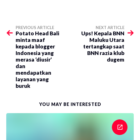
PREVIOUS ARTICLE
NEXT ARTICLE
Potato Head Bali
Ups! Kepala BNN
minta maaf
Maluku Utara
kepada blogger
tertangkap saat
Indonesia yang
BNN razia klub
merasa ‘diusir’
dugem
dan
mendapatkan
layanan yang
buruk
YOU MAY BE INTERESTED