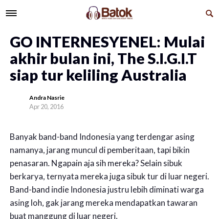
GO INTERNESYENEL: Mulai
akhir bulan ini, The S.I.G.I.T
siap tur keliling Australia
Andra Nasrie
Apr 20, 2016
Banyak band-band Indonesia yang terdengar asing
namanya, jarang muncul di pemberitaan, tapi bikin
penasaran. Ngapain aja sih mereka? Selain sibuk
berkarya, ternyata mereka juga sibuk tur di luar negeri.
Band-band indie Indonesia justru lebih diminati warga
asing loh, gak jarang mereka mendapatkan tawaran
buat manggung di luar negeri.