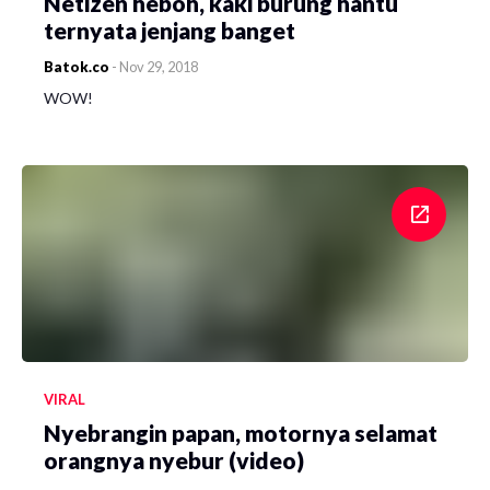
Netizen heboh, kaki burung hantu
ternyata jenjang banget
Batok.co
-
Nov 29, 2018
WOW!
VIRAL
Nyebrangin papan, motornya selamat
orangnya nyebur (video)