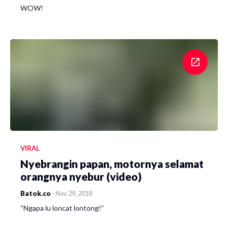
WOW!
VIRAL
Nyebrangin papan, motornya selamat
orangnya nyebur (video)
Batok.co
-
Nov 29, 2018
“Ngapa lu loncat lontong!”