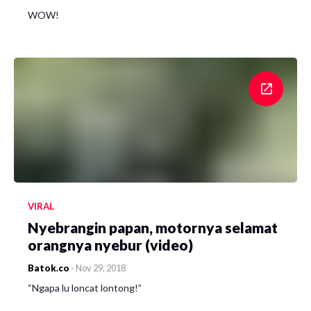
WOW!
VIRAL
Nyebrangin papan, motornya selamat
orangnya nyebur (video)
Batok.co
-
Nov 29, 2018
“Ngapa lu loncat lontong!”