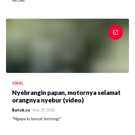
WOW!
VIRAL
Nyebrangin papan, motornya selamat
orangnya nyebur (video)
Batok.co
-
Nov 29, 2018
“Ngapa lu loncat lontong!”