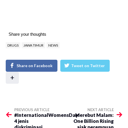
Share your thoughts
DRUGS
JAWA TIMUR
NEWS
Share on Facebook
Tweet on Twitter
+
PREVIOUS ARTICLE
NEXT ARTICLE
#InternationalWomensDay:
Merebut Malam:
4 jenis
One Billion Rising
diskriminasi
ajak perempuan