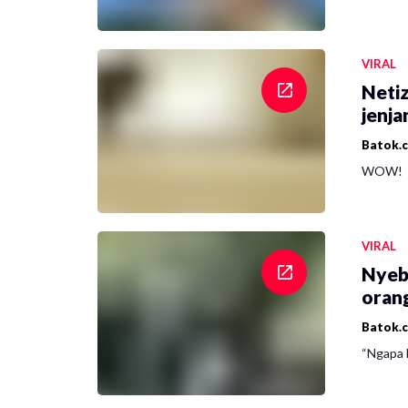
VIRAL
Netiz
jenja
Batok.
WOW!
VIRAL
Nyeb
oran
Batok.
“Ngapa l