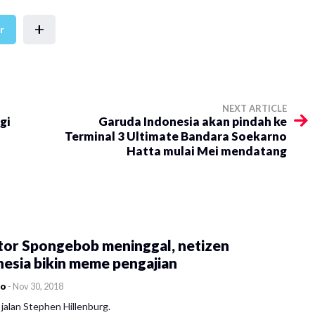
+
r
NEXT ARTICLE
gi
Garuda Indonesia akan pindah ke
Terminal 3 Ultimate Bandara Soekarno
Hatta mulai Mei mendatang
tor Spongebob meninggal, netizen
esia bikin meme pengajian
co
-
Nov 30, 2018
jalan Stephen Hillenburg.