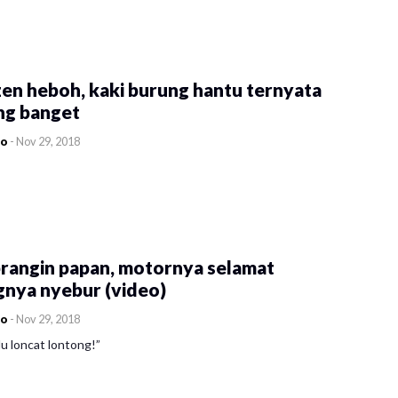
en heboh, kaki burung hantu ternyata
ng banget
co
-
Nov 29, 2018
rangin papan, motornya selamat
gnya nyebur (video)
co
-
Nov 29, 2018
u loncat lontong!”