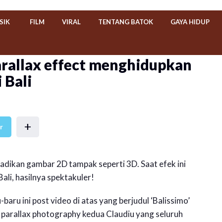
SIK
FILM
VIRAL
TENTANG BATOK
GAYA HIDUP
arallax effect menghidupkan
 Bali
+
r
jadikan gambar 2D tampak seperti 3D. Saat efek ini
ali, hasilnya spektakuler!
aru ini post video di atas yang berjudul ‘Balissimo’
eo parallax photography kedua Claudiu yang seluruh