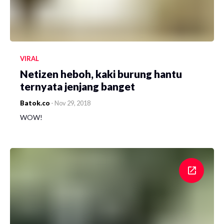
VIRAL
Netizen heboh, kaki burung hantu
ternyata jenjang banget
Batok.co
-
Nov 29, 2018
WOW!