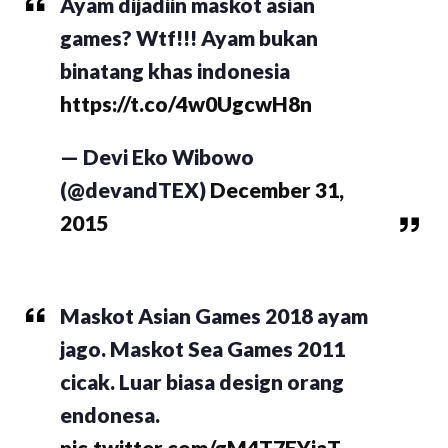
Ayam dijadiin maskot asian
games? Wtf!!! Ayam bukan
binatang khas indonesia
https://t.co/4w0UgcwH8n
— Devi Eko Wibowo
(@devandTEX)
December 31,
2015
Maskot Asian Games 2018 ayam
jago. Maskot Sea Games 2011
cicak. Luar biasa design orang
endonesa.
pic.twitter.com/gM4T7EYjaT