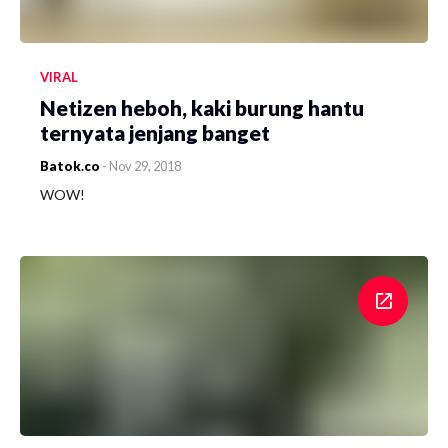
VIRAL
Netizen heboh, kaki burung hantu
ternyata jenjang banget
Batok.co
-
Nov 29, 2018
WOW!