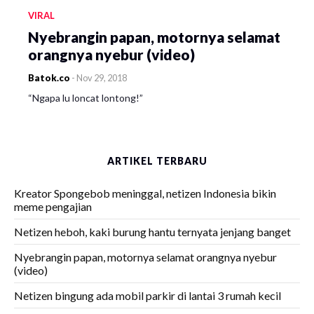
VIRAL
Nyebrangin papan, motornya selamat
orangnya nyebur (video)
Batok.co
-
Nov 29, 2018
“Ngapa lu loncat lontong!”
ARTIKEL TERBARU
Kreator Spongebob meninggal, netizen Indonesia bikin
meme pengajian
Netizen heboh, kaki burung hantu ternyata jenjang banget
Nyebrangin papan, motornya selamat orangnya nyebur
(video)
Netizen bingung ada mobil parkir di lantai 3 rumah kecil