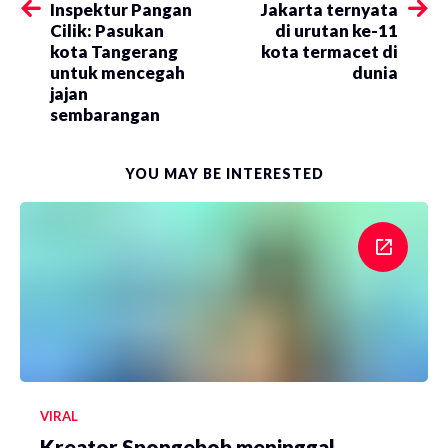
​Inspektur Pangan
​Jakarta ternyata
Cilik: Pasukan
di urutan ke-11
kota Tangerang
kota termacet di
untuk mencegah
dunia
jajan
sembarangan
YOU MAY BE INTERESTED
VIRAL
Kreator Spongebob meninggal,