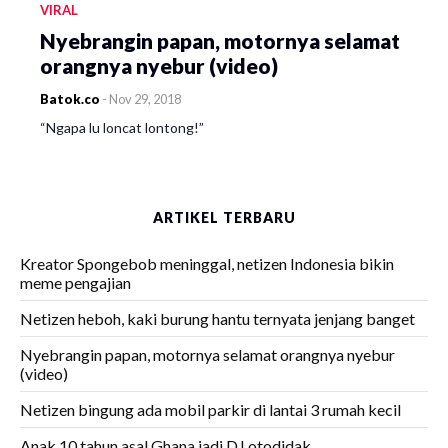
VIRAL
Nyebrangin papan, motornya selamat
orangnya nyebur (video)
Batok.co
-
Nov 29, 2018
“Ngapa lu loncat lontong!”
ARTIKEL TERBARU
Kreator Spongebob meninggal, netizen Indonesia bikin
meme pengajian
Netizen heboh, kaki burung hantu ternyata jenjang banget
Nyebrangin papan, motornya selamat orangnya nyebur
(video)
Netizen bingung ada mobil parkir di lantai 3 rumah kecil
Anak 10 tahun asal Ghana jadi DJ otodidak