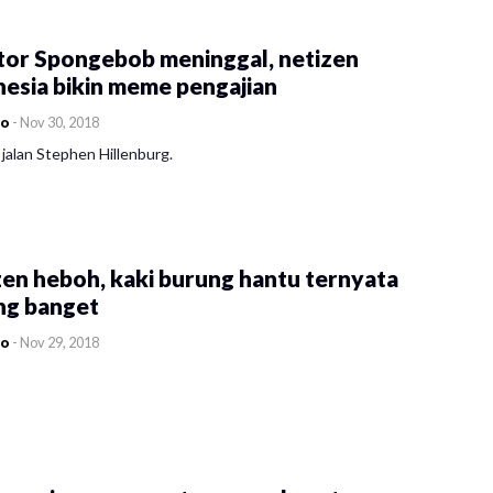
tor Spongebob meninggal, netizen
esia bikin meme pengajian
co
-
Nov 30, 2018
jalan Stephen Hillenburg.
en heboh, kaki burung hantu ternyata
ng banget
co
-
Nov 29, 2018