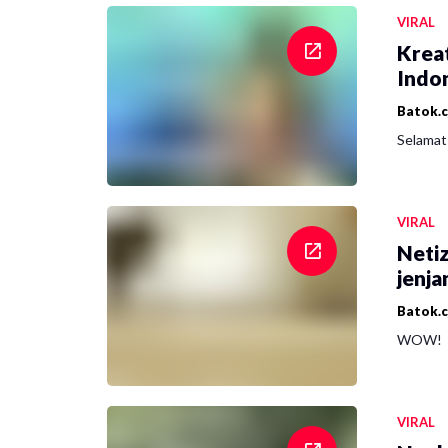
VIRAL
Krea
Indon
Batok.
Selamat 
VIRAL
Netiz
jenja
Batok.
WOW!
VIRAL