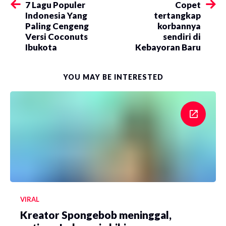
​7 Lagu Populer
Copet
Indonesia Yang
tertangkap
Paling Cengeng
korbannya
Versi Coconuts
sendiri di
Ibukota
Kebayoran Baru
YOU MAY BE INTERESTED
VIRAL
Kreator Spongebob meninggal,