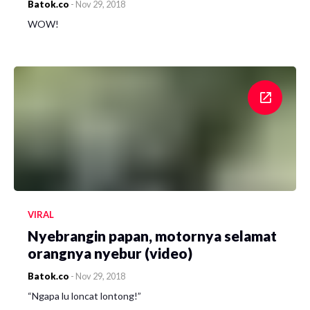
Batok.co
-
Nov 29, 2018
WOW!
VIRAL
Nyebrangin papan, motornya selamat
orangnya nyebur (video)
Batok.co
-
Nov 29, 2018
“Ngapa lu loncat lontong!”