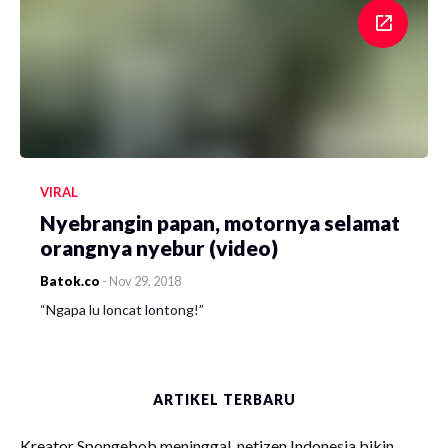
VIRAL
Nyebrangin papan, motornya selamat
orangnya nyebur (video)
Batok.co
-
Nov 29, 2018
“Ngapa lu loncat lontong!”
ARTIKEL TERBARU
Kreator Spongebob meninggal, netizen Indonesia bikin