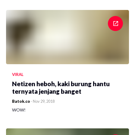
VIRAL
Netizen heboh, kaki burung hantu
ternyata jenjang banget
Batok.co
-
Nov 29, 2018
WOW!