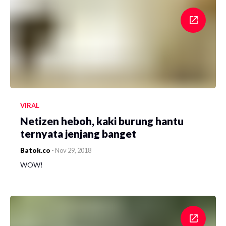
VIRAL
Netizen heboh, kaki burung hantu
ternyata jenjang banget
Batok.co
-
Nov 29, 2018
WOW!