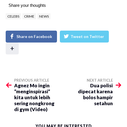
Share your thoughts
CELEBS
CRIME
NEWS
Share on Facebook
Tweet on Twitter
+
PREVIOUS ARTICLE
NEXT ARTICLE
Agnez Mo ingin
​Dua polisi
“menginspirasi”
dipecat karena
kita untuk lebih
bolos hampir
sering nongkrong
setahun
di gym (Video)
YOU MAY BE INTERESTED