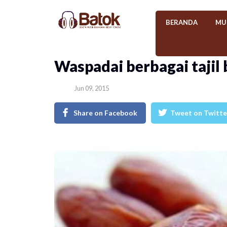
BERANDA
MU
​Waspadai berbagai tajil
Jun 09, 2015
Share on Facebook
Tweet on Twitte