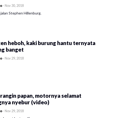
co
-
Nov 30, 2018
jalan Stephen Hillenburg.
en heboh, kaki burung hantu ternyata
ng banget
co
-
Nov 29, 2018
rangin papan, motornya selamat
gnya nyebur (video)
co
-
Nov 29, 2018