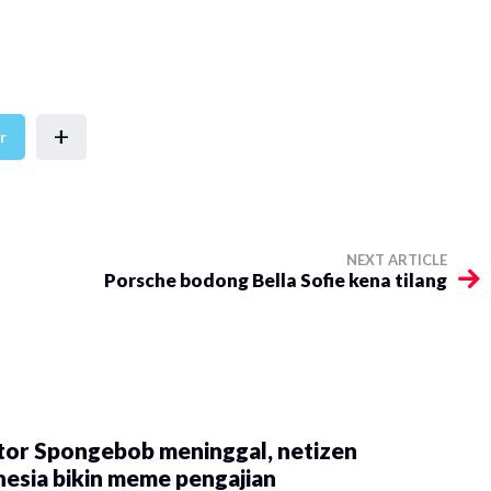
+
r
NEXT ARTICLE
​Porsche bodong Bella Sofie kena tilang
tor Spongebob meninggal, netizen
esia bikin meme pengajian