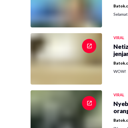
Batok.
Selamat 
VIRAL
Netiz
jenja
Batok.
WOW!
VIRAL
Nyeb
oran
Batok.