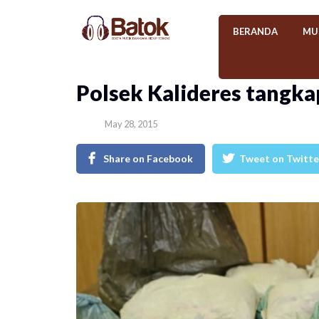
BERANDA
MU
​Polsek Kalideres tangk
May 28, 2015
Share on Facebook
Tweet on Twitte