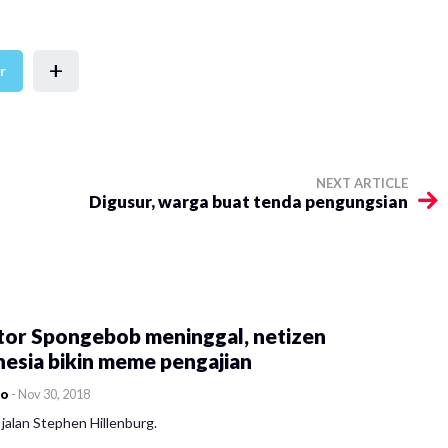
+
r
NEXT ARTICLE
​Digusur, warga buat tenda pengungsian
tor Spongebob meninggal, netizen
esia bikin meme pengajian
co
-
Nov 30, 2018
jalan Stephen Hillenburg.