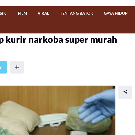
SIK
FILM
VIRAL
TENTANG BATOK
GAYA HIDUP
ap kurir narkoba super murah
+
r