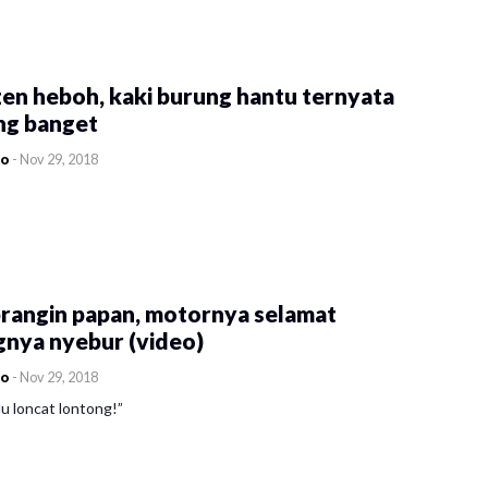
en heboh, kaki burung hantu ternyata
ng banget
co
-
Nov 29, 2018
rangin papan, motornya selamat
gnya nyebur (video)
co
-
Nov 29, 2018
u loncat lontong!”