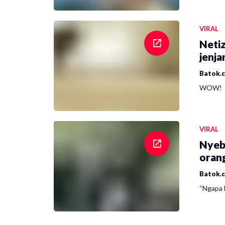
VIRAL
Netiz
jenja
Batok.
WOW!
VIRAL
Nyeb
oran
Batok.
“Ngapa l