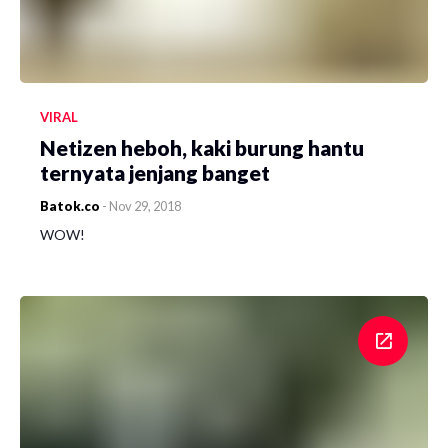
VIRAL
Netizen heboh, kaki burung hantu
ternyata jenjang banget
Batok.co
-
Nov 29, 2018
WOW!