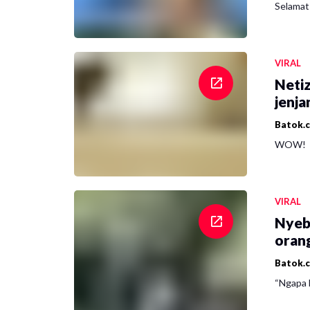
Selamat 
VIRAL
Netiz
jenja
Batok.
WOW!
VIRAL
Nyeb
oran
Batok.
“Ngapa l