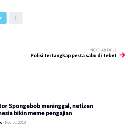
+
r
NEXT ARTICLE
Polisi tertangkap pesta sabu di Tebet
tor Spongebob meninggal, netizen
esia bikin meme pengajian
co
-
Nov 30, 2018