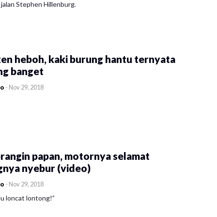
jalan Stephen Hillenburg.
en heboh, kaki burung hantu ternyata
ng banget
co
-
Nov 29, 2018
rangin papan, motornya selamat
gnya nyebur (video)
co
-
Nov 29, 2018
u loncat lontong!”