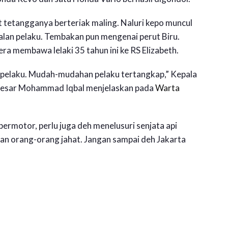
 tetangganya berteriak maling. Naluri kepo muncul
alan pelaku. Tembakan pun mengenai perut Biru.
a membawa lelaki 35 tahun ini ke RS Elizabeth.
 pelaku. Mudah-mudahan pelaku tertangkap,” Kepala
Besar Mohammad Iqbal menjelaskan pada
Warta
ermotor, perlu juga deh menelusuri senjata api
ngan orang-orang jahat. Jangan sampai deh Jakarta