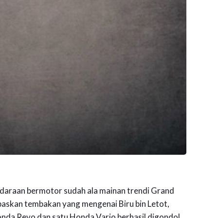
endaraan bermotor sudah ala mainan trendi Grand
paskan tembakan yang mengenai Biru bin Letot,
onda Revo dan satu Honda Vario berhasil digondol.