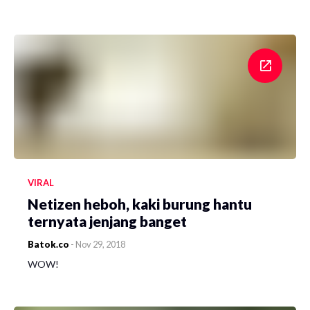
VIRAL
Netizen heboh, kaki burung hantu
ternyata jenjang banget
Batok.co
-
Nov 29, 2018
WOW!