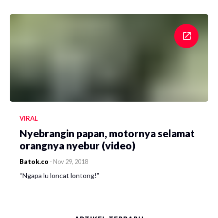
VIRAL
Nyebrangin papan, motornya selamat
orangnya nyebur (video)
Batok.co
-
Nov 29, 2018
“Ngapa lu loncat lontong!”