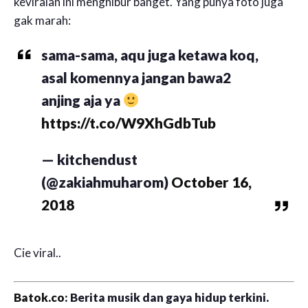
keviralan ini menghibur banget. Yang punya foto juga
gak marah:
sama-sama, aqu juga ketawa koq,
asal komennya jangan bawa2
anjing aja ya
https://t.co/W9XhGdbTub
— kitchendust
(@zakiahmuharom)
October 16,
2018
Cie viral..
Batok.co
: Berita musik dan gaya hidup terkini.