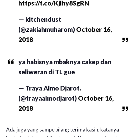
https://t.co/Kjlhy8SgRN
— kitchendust
(@zakiahmuharom)
October 16,
2018
ya habisnya mbaknya cakep dan
seliweran di TL gue
— Traya Almo Djarot.
(@trayaalmodjarot)
October 16,
2018
Ada juga yang sampe bilang terima kasih, katanya