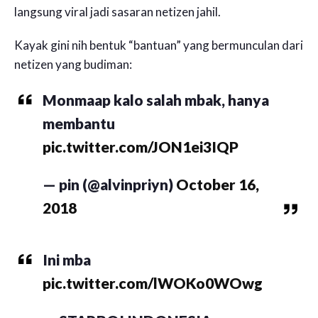
langsung viral jadi sasaran netizen jahil.
Kayak gini nih bentuk “bantuan” yang bermunculan dari
netizen yang budiman:
Monmaap kalo salah mbak, hanya
membantu
pic.twitter.com/JON1ei3IQP
— pin (@alvinpriyn)
October 16,
2018
Ini mba
pic.twitter.com/lWOKo0WOwg