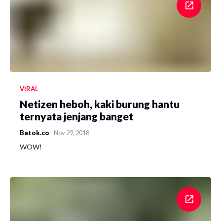
VIRAL
Netizen heboh, kaki burung hantu
ternyata jenjang banget
Batok.co
-
Nov 29, 2018
WOW!