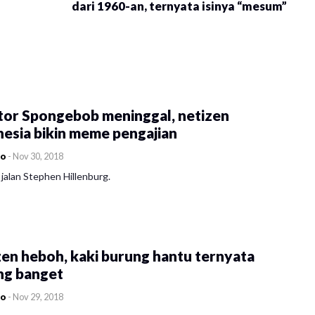
dari 1960-an, ternyata isinya “mesum”
tor Spongebob meninggal, netizen
esia bikin meme pengajian
co
-
Nov 30, 2018
jalan Stephen Hillenburg.
en heboh, kaki burung hantu ternyata
ng banget
co
-
Nov 29, 2018