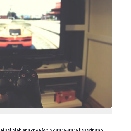
lai sekolah anaknya jeblok gara-gara keseringan