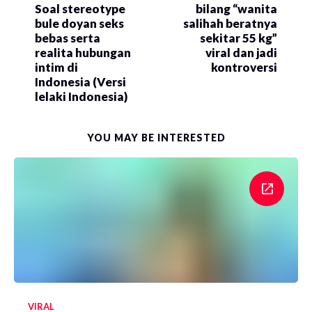
Soal stereotype
bilang “wanita
bule doyan seks
salihah beratnya
bebas serta
sekitar 55 kg”
realita hubungan
viral dan jadi
intim di
kontroversi
Indonesia (Versi
lelaki Indonesia)
YOU MAY BE INTERESTED
VIRAL