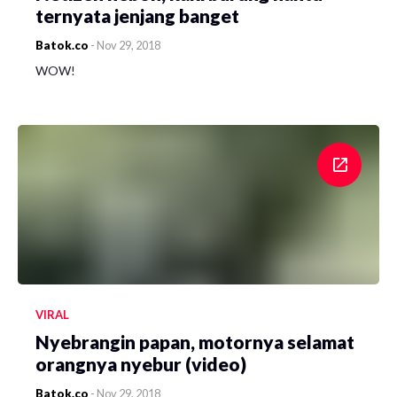
ternyata jenjang banget
Batok.co
-
Nov 29, 2018
WOW!
VIRAL
Nyebrangin papan, motornya selamat
orangnya nyebur (video)
Batok.co
-
Nov 29, 2018