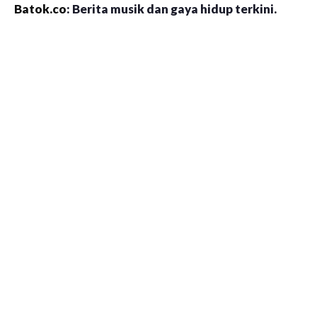
Batok.co
: Berita musik dan gaya hidup terkini.