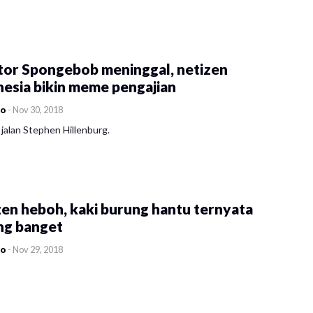
tor Spongebob meninggal, netizen
esia bikin meme pengajian
co
-
Nov 30, 2018
jalan Stephen Hillenburg.
en heboh, kaki burung hantu ternyata
ng banget
co
-
Nov 29, 2018