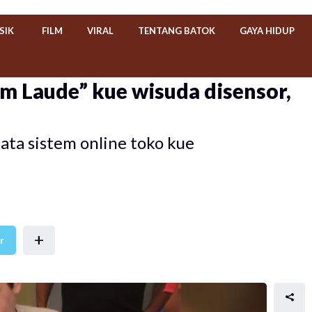
SIK
FILM
VIRAL
TENTANG BATOK
GAYA HIDUP
 Laude” kue wisuda disensor,
ata sistem online toko kue
+
r