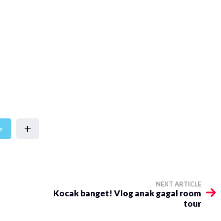
+
r
NEXT ARTICLE
Kocak banget! Vlog anak gagal room
tour