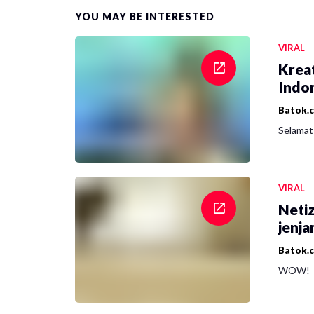
YOU MAY BE INTERESTED
VIRAL
Krea
Indon
Batok.
Selamat 
VIRAL
Netiz
jenja
Batok.
WOW!