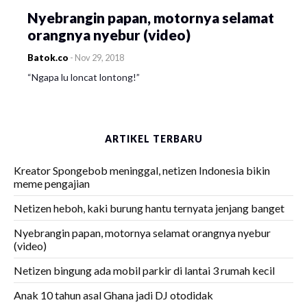
Nyebrangin papan, motornya selamat
orangnya nyebur (video)
Batok.co
-
Nov 29, 2018
“Ngapa lu loncat lontong!”
ARTIKEL TERBARU
Kreator Spongebob meninggal, netizen Indonesia bikin
meme pengajian
Netizen heboh, kaki burung hantu ternyata jenjang banget
Nyebrangin papan, motornya selamat orangnya nyebur
(video)
Netizen bingung ada mobil parkir di lantai 3 rumah kecil
Anak 10 tahun asal Ghana jadi DJ otodidak