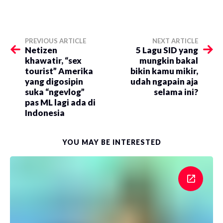
PREVIOUS ARTICLE
NEXT ARTICLE
Netizen
5 Lagu SID yang
khawatir, “sex
mungkin bakal
tourist” Amerika
bikin kamu mikir,
yang digosipin
udah ngapain aja
suka “ngevlog”
selama ini?
pas ML lagi ada di
Indonesia
YOU MAY BE INTERESTED