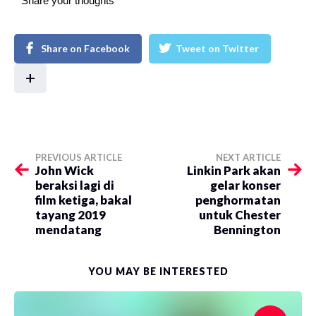
Share your thoughts
Share on Facebook
Tweet on Twitter
+
PREVIOUS ARTICLE
NEXT ARTICLE
John Wick
Linkin Park akan
beraksi lagi di
gelar konser
film ketiga, bakal
penghormatan
tayang 2019
untuk Chester
mendatang
Bennington
YOU MAY BE INTERESTED