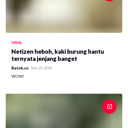
VIRAL
Netizen heboh, kaki burung hantu
ternyata jenjang banget
Batok.co
-
Nov 29, 2018
WOW!