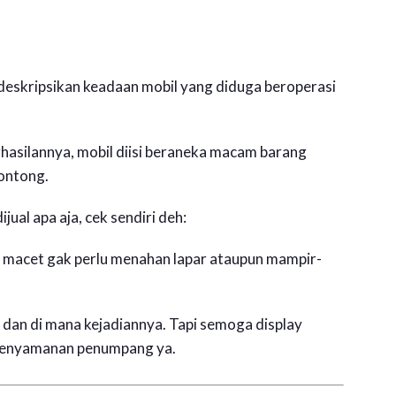
eskripsikan keadaan mobil yang diduga beroperasi
silannya, mobil diisi beraneka macam barang
lontong.
jual apa aja, cek sendiri deh:
a macet gak perlu menahan lapar ataupun mampir-
t dan di mana kejadiannya. Tapi semoga display
kenyamanan penumpang ya.