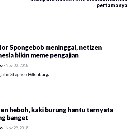
pertamanya
tor Spongebob meninggal, netizen
esia bikin meme pengajian
co
-
Nov 30, 2018
jalan Stephen Hillenburg.
en heboh, kaki burung hantu ternyata
ng banget
co
-
Nov 29, 2018