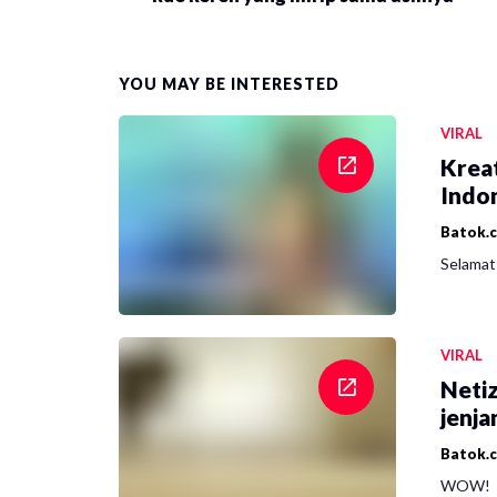
YOU MAY BE INTERESTED
VIRAL
Krea
Indon
Batok.
Selamat 
VIRAL
Netiz
jenja
Batok.
WOW!