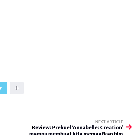
+
r
NEXT ARTICLE
Review: Prekuel ‘Annabelle: Creation’
mampu membuat kita memaafkan film