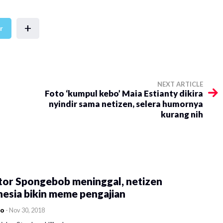
+
r
NEXT ARTICLE
Foto ‘kumpul kebo’ Maia Estianty dikira
nyindir sama netizen, selera humornya
kurang nih
tor Spongebob meninggal, netizen
esia bikin meme pengajian
co
-
Nov 30, 2018