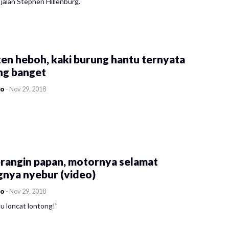
jalan Stephen Hillenburg.
en heboh, kaki burung hantu ternyata
ng banget
co
-
Nov 29, 2018
rangin papan, motornya selamat
gnya nyebur (video)
co
-
Nov 29, 2018
u loncat lontong!”