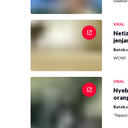
Selamat 
VIRAL
Netiz
jenja
Batok.
WOW!
VIRAL
Nyeb
oran
Batok.
“Ngapa l