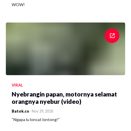
WOW!
VIRAL
Nyebrangin papan, motornya selamat
orangnya nyebur (video)
Batok.co
-
Nov 29, 2018
“Ngapa lu loncat lontong!”